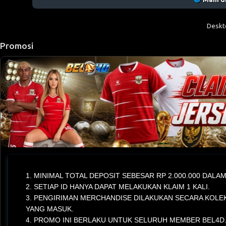
Deskt
Promosi
1. MINIMAL TOTAL DEPOSIT SEBESAR RP 2.000.000 DALA
2. SETIAP ID HANYA DAPAT MELAKUKAN KLAIM 1 KALI.
3. PENGIRIMAN MERCHANDISE DILAKUKAN SECARA KOLEK
YANG MASUK.
4. PROMO INI BERLAKU UNTUK SELURUH MEMBER BEL4D