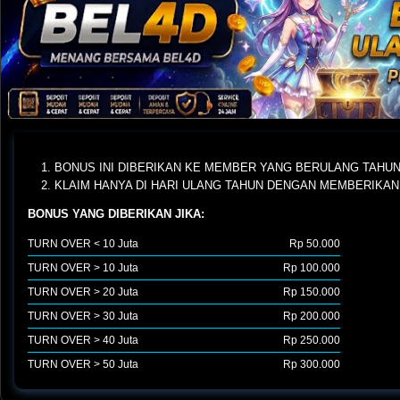
1. BONUS INI DIBERIKAN KE MEMBER YANG BERULANG TAHUN 
2. KLAIM HANYA DI HARI ULANG TAHUN DENGAN MEMBERIKAN
BONUS YANG DIBERIKAN JIKA:
TURN OVER < 10 Juta
Rp 50.000
TURN OVER > 10 Juta
Rp 100.000
TURN OVER > 20 Juta
Rp 150.000
TURN OVER > 30 Juta
Rp 200.000
TURN OVER > 40 Juta
Rp 250.000
TURN OVER > 50 Juta
Rp 300.000