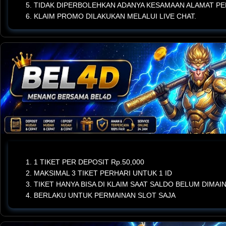
5. TIDAK DIPERBOLEHKAN ADANYA KESAMAAN ALAMAT P
6. KLAIM PROMO DILAKUKAN MELALUI LIVE CHAT.
1. 1 TIKET PER DEPOSIT Rp.50,000
2. MAKSIMAL 3 TIKET PERHARI UNTUK 1 ID
3. TIKET HANYA BISA DI KLAIM SAAT SALDO BELUM DIMA
4. BERLAKU UNTUK PERMAINAN SLOT SAJA