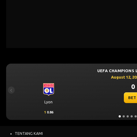
UEFA CHAMPIONS 
August 12, 20
0 
Previous
BET
Lyon
1
0.86
TENTANG KAMI