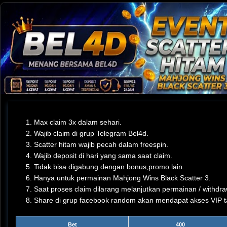
1. Max claim 3x dalam sehari.
2. Wajib claim di grup Telegram Bel4d.
3. Scatter hitam wajib pecah dalam freespin.
4. Wajib deposit di hari yang sama saat claim.
5. Tidak bisa digabung dengan bonus,promo lain.
6. Hanya untuk permainan Mahjong Wins Black Scatter 3.
7. Saat proses claim dilarang melanjutkan permainan / withdra
8. Share di grup facebook random akan mendapat akses VIP ta
Bet
400