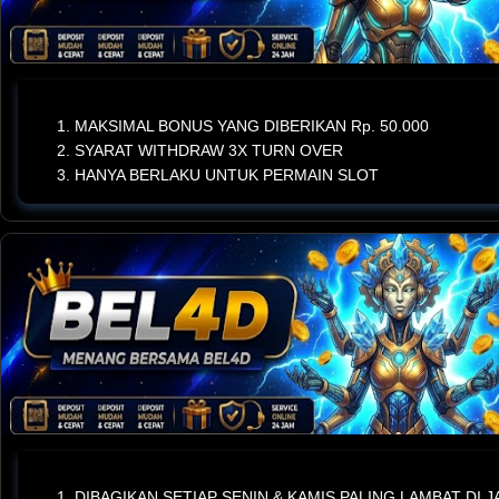
1. MAKSIMAL BONUS YANG DIBERIKAN Rp. 50.000
2. SYARAT WITHDRAW 3X TURN OVER
3. HANYA BERLAKU UNTUK PERMAIN SLOT
1. DIBAGIKAN SETIAP SENIN & KAMIS PALING LAMBAT DI J