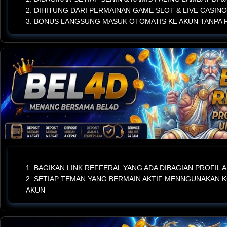
2. DIHITUNG DARI PERMAINAN GAME SLOT & LIVE CASINO
3. BONUS LANGSUNG MASUK OTOMATIS KE AKUN TANPA P
1. BAGIKAN LINK REFFERAL YANG ADA DIBAGIAN PROFIL
2. SETIAP TEMAN YANG BERMAIN AKTIF MENNGUNAKAN 
AKUN