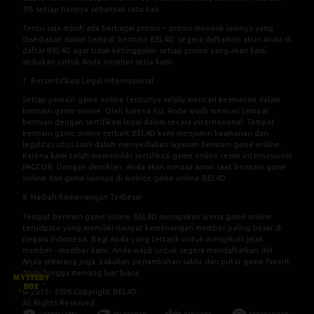
5% setiap harinya sebanyak satu kali.
Tentu saja masih ada berbagai promo – promo menarik lainnya yang
disediakan dalam tempat bermain BEL4D. segera daftarkan akun Anda di
daftar BEL4D agar tidak ketinggalan setiap promo yang akan kami
sediakan untuk Anda member setia kami.
7. Bersertifikasi Legal Internasional
Setiap pemain game online tentunya selalu mencari keamanan dalam
bermain game online. Oleh karena itu, Anda wajib mencari tempat
bermian dengan sertifikasi legal dalam secara internasional. Tempat
bermain game online terbaik BEL4D kami menjamin keamanan dan
legalitas situs kami dalam menyediakan layanan bermain
game online
.
Karena kami telah mememiliki sertifikasi game online resmi internasional
PAGCOR. Dengan demikian, Anda akan merasa aman saat bermain game
online dan game lainnya di webite game online BEL4D.
8. Hadiah Kemenangan Terbesar
Tempat bermain game online BEL4D merupakan arena game online
terudpate yang memiliki riwayat kemenangan member paling besar di
negara Indonesia. Bagi Anda yang tertarik untuk mengikuti jejak
member - member kami, Anda wajib untuk segera mendaftarkan diri
Anda sekarang juga. Lakukan penambahan saldo dan putar game favorit
Anda hingga menang luar biasa.
© 2015 - 2026 Copyright BEL4D.
All Rights Reserved.