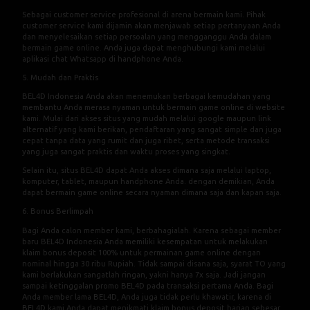
Sebagai customer service profesional di arena bermain kami. Pihak
customer service kami dijamin akan menjawab setiap pertanyaan Anda
dan menyelesaikan setiap persoalan yang mengganggu Anda dalam
bermain game online. Anda juga dapat menghubungi kami melalui
aplikasi chat Whatsapp di handphone Anda.
5. Mudah dan Praktis
BEL4D Indonesia Anda akan menemukan berbagai kemudahan yang
membantu Anda merasa nyaman untuk bermain game online di website
kami. Mulai dari akses situs yang mudah melalui google maupun
link
alternatif
yang kami berikan, pendaftaran yang sangat simple dan juga
cepat tanpa data yang rumit dan juga ribet, serta metode transaksi
yang juga sangat praktis dan waktu proses yang singkat.
Selain itu, situs BEL4D dapat Anda akses dimana saja melalui laptop,
komputer, tablet, maupun handphone Anda. dengan demikian, Anda
dapat bermain game online secara nyaman dimana saja dan kapan saja.
6. Bonus Berlimpah
Bagi Anda calon member kami, berbahagialah. Karena sebagai member
baru BEL4D Indonesia Anda memiliki kesempatan untuk melakukan
klaim bonus deposit 100% untuk permainan game online dengan
nominal hingga 30 ribu Rupiah. Tidak sampai disana saja, syarat TO yang
kami berlakukan sangatlah ringan, yakni hanya 7x saja. Jadi jangan
sampai ketinggalan promo BEL4D pada transaksi pertama Anda. Bagi
Anda member lama BEL4D, Anda juga tidak perlu khawatir, karena di
BEL4D kami Anda dapat menikmati klaim bonus deposit harian sebesar