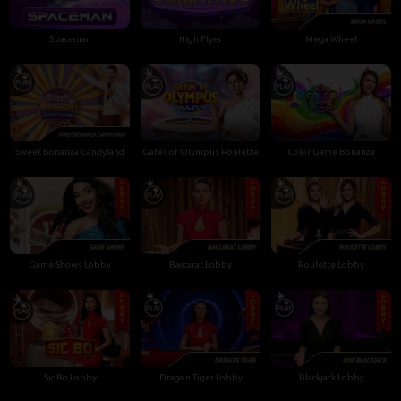
Spaceman
High Flyer
Mega Wheel
Sweet Bonanza Candyland
Gates of Olympus Roulette
Color Game Bonanza
Game Shows Lobby
Baccarat Lobby
Roulette Lobby
Sic Bo Lobby
Dragon Tiger Lobby
Blackjack Lobby