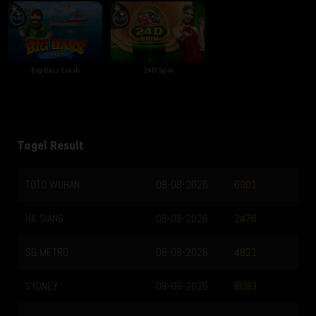
Big Bass Crash
24D Spin
Togel Result
08-08-2026
HONGKONG
07-08-
6301
08-08-2026
2476
08-08-2026
4821
08-08-2026
8083