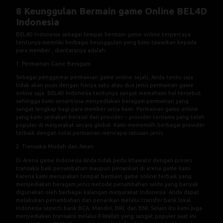
8 Keunggulan Bermain game Online BEL4D
Indonesia
BEL4D
Indonesia sebagai tempat bermain game online terpercaya
tentunya memiliki berbagai keunggulan yang kami tawarkan kepada
para member , diantaranya adalah:
1. Permainan Game Beragam
Sebagai penggemar permainan game online sejati, Anda tentu saja
tidak akan puas dengan hanya satu atau dua jenis permainan
game
online
saja. BEL4D Indonesia tentunya sangat memahami hal tersebut
sehingga kami senantiasa menyediakan beragam permainan yang
sangat lengkap bagi para member setia kami. Permainan game online
yang kami sediakan berasal dari provider – provider ternama yang telah
populer di masyarakat secara global. Kami mememilih berbagai provider
terbaik dengan total permainan mencapai ratusan jenis.
2. Transaksi Mudah dan Aman
Di Arena game Indonesia Anda tidak perlu khawatir dengan proses
transaksi baik penambahan maupun penarikan di arena game kami.
Karena kami merupakan tempat bermain game online terbaik yang
menyediakan beragam jenis metode penambahan saldo yang banyak
digunakan oleh berbagai kalangan masyarakat Indonesia. Anda dapat
melakukan penambahan dan penarikan melalui transfer bank lokal
Indonesia seperti bank BCA, Mandiri, BRI, dan BNI. Selain itu kami juga
menyediakan transaksi melalui E-Wallet yang sangat populer saat ini