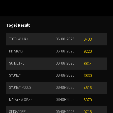
Togel Result
06-08-2026
HONGKONG
05-
6403
06-08-2026
9220
06-08-2026
8814
06-08-2026
3830
06-08-2026
4816
06-08-2026
6379
05-08-2026
0715