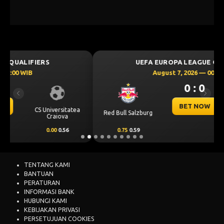
UEFA EUROPA LEAGUE QUALIFIERS
August 7, 2026 — 00:00 WIB
0 : 0
Previous
Next
BET NOW
Red Bull Salzburg
Pafos FC
0.75
0.59
-0.75
-0.75
TENTANG KAMI
BANTUAN
PERATURAN
INFORMASI BANK
HUBUNGI KAMI
KEBIJAKAN PRIVASI
PERSETUJUAN COOKIES