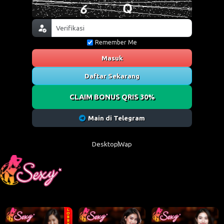
Remember Me
Masuk
Daftar Sekarang
CLAIM BONUS QRIS 30%
Main di Telegram
Desktop
Wap