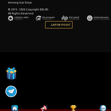
menang luar biasa.
© 2015 - 2026 Copyright BEL4D.
All Rights Reserved.
LAPOR PUSAT