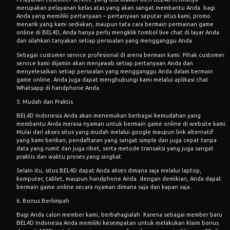
merupakan pelayanan kelas atas yang akan sangat membantu Anda. bagi
Anda yang memiliki pertanyaan – pertanyaan seputar situs kami, promo
menarik yang kami sediakan, maupun tata cara bermain permainan game
online di BEL4D, Anda hanya perlu mengklik tombol live chat di layar Anda
dan silahkan tanyakan setiap persoalan yang mengganggu Anda.
Sebagai customer service profesional di arena bermain kami. Pihak customer
service kami dijamin akan menjawab setiap pertanyaan Anda dan
menyelesaikan setiap persoalan yang mengganggu Anda dalam bermain
game online. Anda juga dapat menghubungi kami melalui aplikasi chat
Whatsapp di handphone Anda.
5. Mudah dan Praktis
BEL4D Indonesia Anda akan menemukan berbagai kemudahan yang
membantu Anda merasa nyaman untuk bermain game online di website kami.
Mulai dari akses situs yang mudah melalui google maupun
link alternatif
yang kami berikan, pendaftaran yang sangat simple dan juga cepat tanpa
data yang rumit dan juga ribet, serta metode transaksi yang juga sangat
praktis dan waktu proses yang singkat.
Selain itu, situs BEL4D dapat Anda akses dimana saja melalui laptop,
komputer, tablet, maupun handphone Anda. dengan demikian, Anda dapat
bermain game online secara nyaman dimana saja dan kapan saja.
6. Bonus Berlimpah
Bagi Anda calon member kami, berbahagialah. Karena sebagai member baru
BEL4D Indonesia Anda memiliki kesempatan untuk melakukan klaim bonus