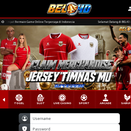
mpat Bermain Game Online Terpercaya di Indonesia
Selamat Datang di BEL4D - Temp
TOGEL
SLOT
LIVE CASINO
SPORT
ARCADE
SABU