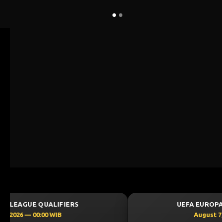
UEFA EUROPA LEAGUE QUALIFIERS
August 7, 2026 — 02:00 WIB